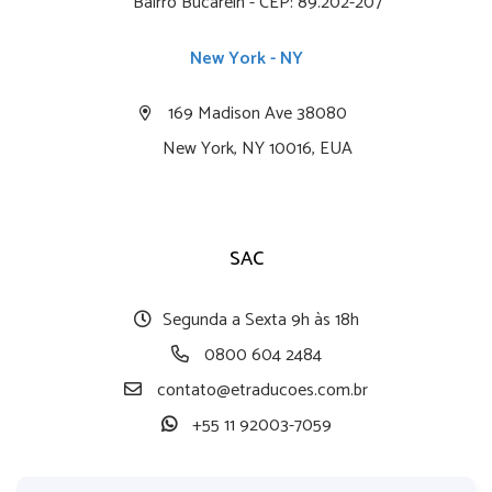
Bairro Bucarein - CEP: 89.202-207
New York - NY
169 Madison Ave 38080
New York, NY 10016, EUA
SAC
Segunda a Sexta 9h às 18h
0800 604 2484
contato@etraducoes.com.br
+55 11 92003-7059