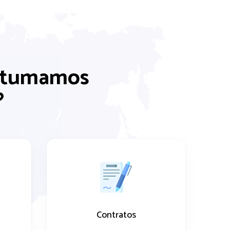
ostumamos
?
Contratos