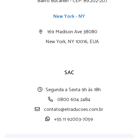
Bairro Bucarein - CEP: 89.202-207
New York - NY
169 Madison Ave 38080
New York, NY 10016, EUA
SAC
Segunda a Sexta 9h às 18h
0800 604 2484
contato@etraducoes.com.br
+55 11 92003-7059